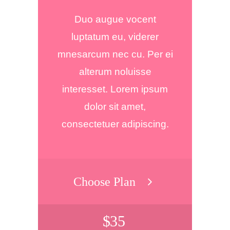
Duo augue vocent
luptatum eu, viderer
mnesarcum nec cu. Per ei
alterum noluisse
interesset. Lorem ipsum
dolor sit amet,
consectetuer adipiscing.
Choose Plan
$
35