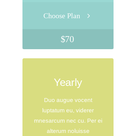
Choose Plan
$
70
Yearly
Duo augue vocent
luptatum eu, viderer
mnesarcum nec cu. Per ei
alterum noluisse