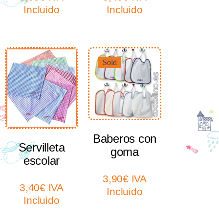
Incluido
Incluido
Sold
Select options
Select options
Baberos con
Servilleta
goma
escolar
3,90
€
IVA
3,40
€
IVA
Incluido
Incluido