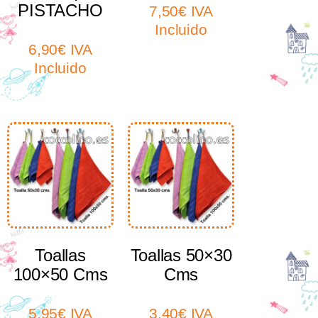
PISTACHO
7,50
€
IVA
Incluido
6,90
€
IVA
Incluido
Select options
Select options
Toallas
Toallas 50×30
100×50 Cms
Cms
5,95
€
IVA
3,40
€
IVA