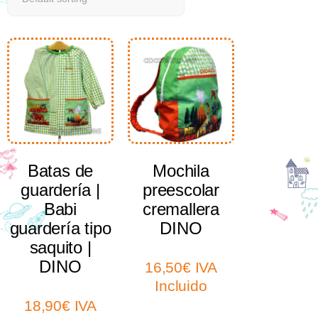
Select options
Select options
Batas de
Mochila
guardería |
preescolar
Babi
cremallera
guardería tipo
DINO
saquito |
DINO
16,50
€
IVA
Incluido
18,90
€
IVA