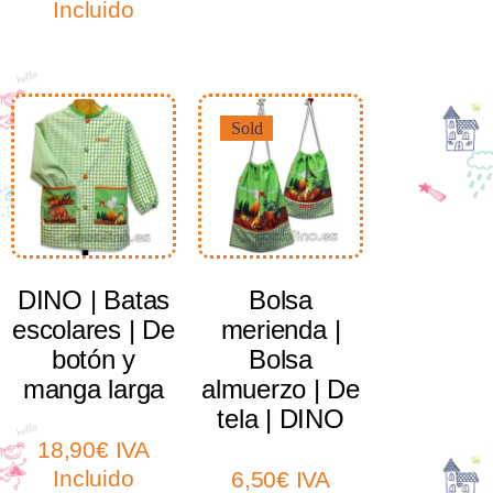
Incluido
Sold
Select options
Select options
DINO | Batas
Bolsa
escolares | De
merienda |
botón y
Bolsa
manga larga
almuerzo | De
tela | DINO
18,90
€
IVA
Incluido
6,50
€
IVA