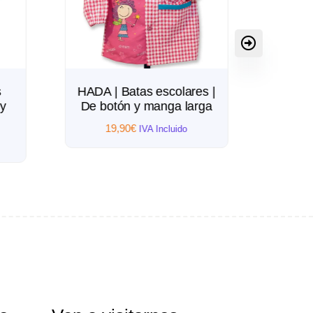
s
HADA | Batas escolares |
C
y
De botón y manga larga
esco
19,90
€
IVA Incluido
1