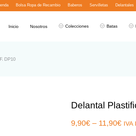
ienda
Bolsa Ropa de Recambio
Baberos
Servilletas
Delantales
Colecciones
Batas
Inicio
Nosotros
REF. DP10
Delantal Plastif
9,90
€
–
11,90
€
IVA 