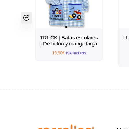
ares |
TRUCK | Batas escolares
LU
 larga
| De botón y manga larga
19,90
€
do
IVA Incluido