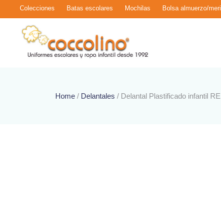
Colecciones
Batas escolares
Mochilas
Bolsa almuerzo/mer
Home
/
Delantales
/ Delantal Plastificado infantil 