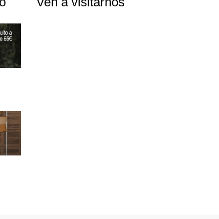
to
Ven a visitarnos