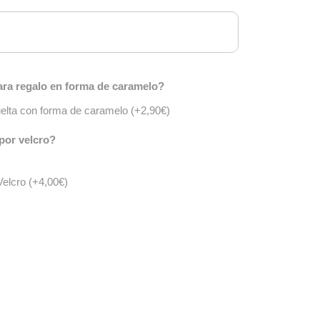
ra regalo en forma de caramelo?
vuelta con forma de caramelo
(+
2,90
€
)
por velcro?
Velcro
(+
4,00
€
)