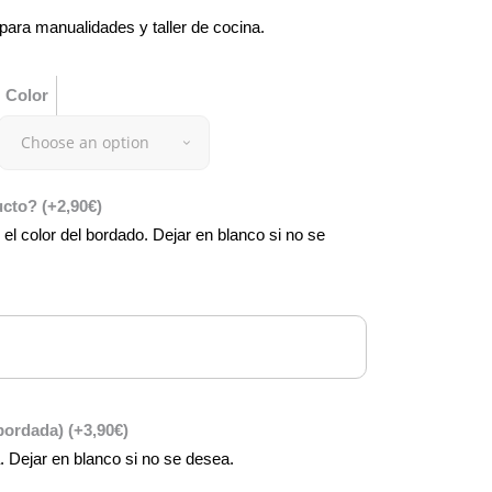
l para manualidades y taller de cocina.
Color
Choose an option
ducto?
(+
2,90
€
)
 el color del bordado. Dejar en blanco si no se
(bordada)
(+
3,90
€
)
a. Dejar en blanco si no se desea.