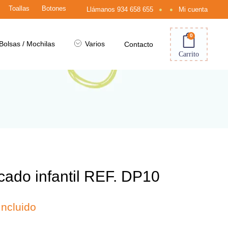
Toallas
Botones
Llámanos
934 658 655
Mi cuenta
0
Bolsas / Mochilas
Varios
Contacto
Carrito
icado infantil REF. DP10
Incluido