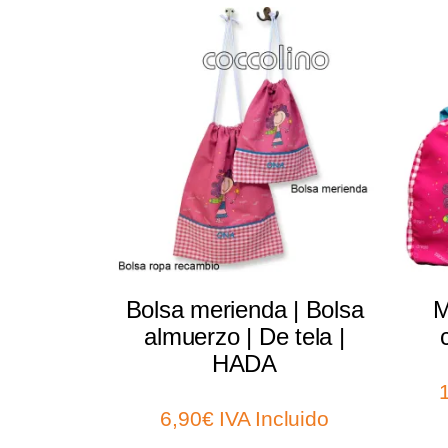
Select options
Bolsa merienda | Bolsa
M
almuerzo | De tela |
HADA
6,90
€
IVA Incluido