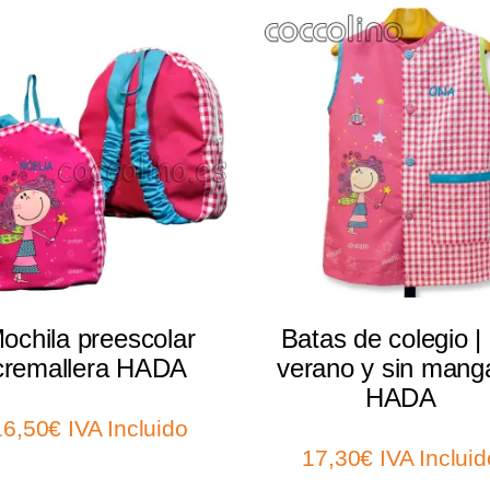
Select options
Select options
ochila preescolar
Batas de colegio |
cremallera HADA
verano y sin manga
HADA
16,50
€
IVA Incluido
17,30
€
IVA Incluid