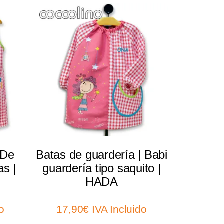
Select options
 De
Batas de guardería | Babi
s |
guardería tipo saquito |
HADA
o
17,90
€
IVA Incluido