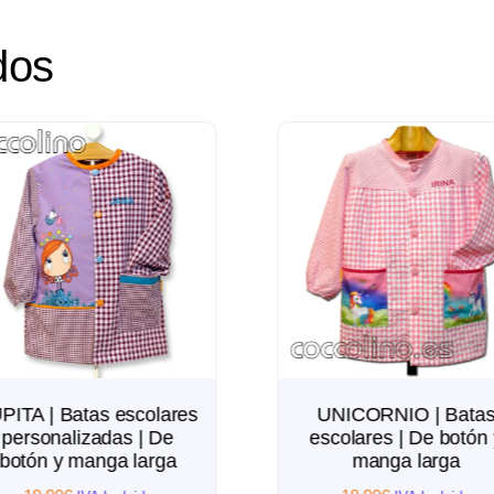
dos
es
UNICORNIO | Batas
HADA |
escolares | De botón y
De bo
manga larga
19