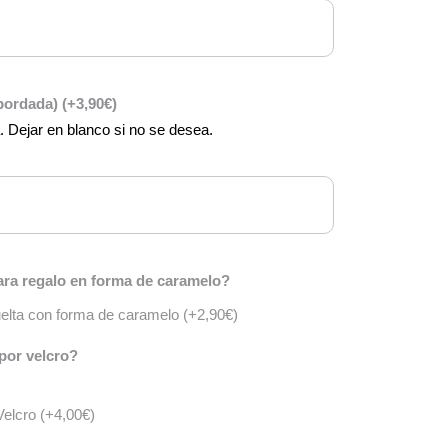
(bordada)
(+
3,90
€
)
a. Dejar en blanco si no se desea.
ra regalo en forma de caramelo?
vuelta con forma de caramelo
(+
2,90
€
)
por velcro?
Velcro
(+
4,00
€
)