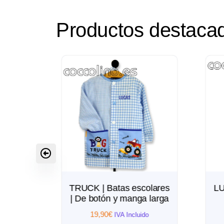
Productos destaca
CK | Batas escolares
LUPITA | Batas escolar
e botón y manga larga
personalizadas | De
botón y manga larga
19,90
€
IVA Incluido