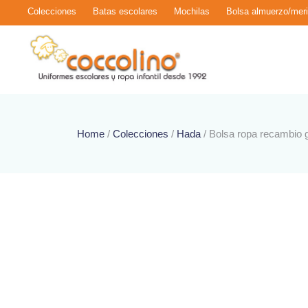
Colecciones
Batas escolares
Mochilas
Bolsa almuerzo/mer
Home
/
Colecciones
/
Hada
/ Bolsa ropa recambio g