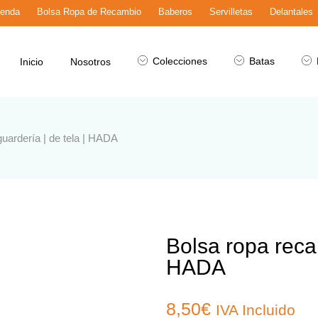
ienda
Bolsa Ropa de Recambio
Baberos
Servilletas
Delantales
Colecciones
Batas
Inicio
Nosotros
uardería | de tela | HADA
Bolsa ropa recam
HADA
8,50
€
IVA Incluido