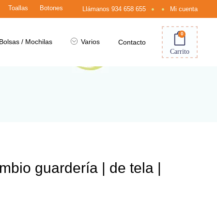
Toallas
Botones
Llámanos
934 658 655
Mi cuenta
0
Bolsas / Mochilas
Varios
Contacto
Carrito
bio guardería | de tela |