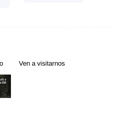
18,90
€
IVA Incluido
to
Ven a visitarnos