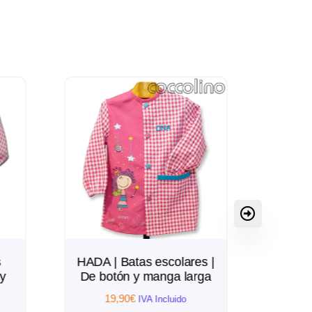
 Batas escolares |
CARITA | Batas
tón y manga larga
escolares | De botón y
manga larga
,90
€
IVA Incluido