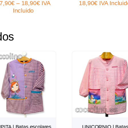
7,90
€
–
18,90
€
IVA
18,90
€
IVA Incluid
Incluido
dos
PITA | Batas escolares
UNICORNIO | Bata