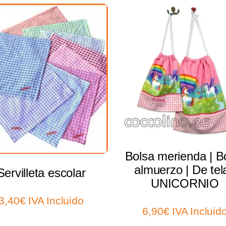
Select options
Select options
Bolsa merienda | B
almuerzo | De tela
Servilleta escolar
UNICORNIO
3,40
€
IVA Incluido
6,90
€
IVA Incluid