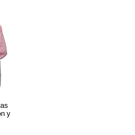
tas
ón y