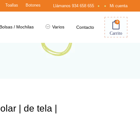
Toallas
Botones
Llámanos
934 658 655
Mi cuenta
0
Bolsas / Mochilas
Varios
Contacto
Carrito
ar | de tela |