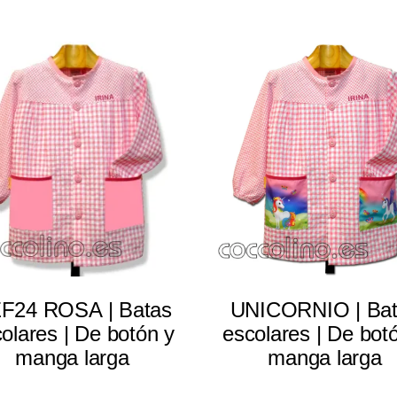
Select options
Select options
F24 ROSA | Batas
UNICORNIO | Ba
olares | De botón y
escolares | De bot
manga larga
manga larga