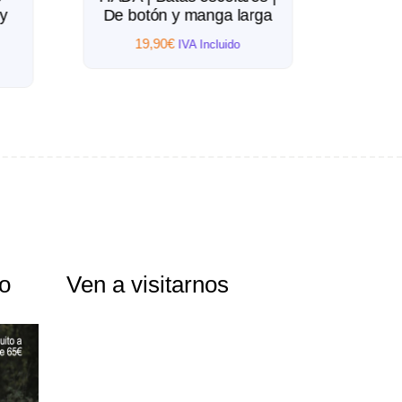
y
De botón y manga larga
esco
19,90
€
IVA Incluido
1
to
Ven a visitarnos