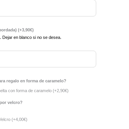
(bordada)
(+
3,90
€
)
a. Dejar en blanco si no se desea.
ra regalo en forma de caramelo?
vuelta con forma de caramelo
(+
2,90
€
)
por velcro?
Velcro
(+
4,00
€
)