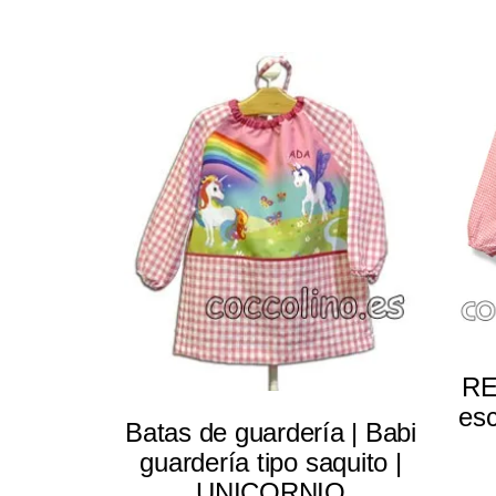
Select options
RE
esc
Batas de guardería | Babi
guardería tipo saquito |
UNICORNIO