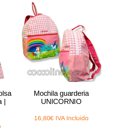
Select options
olsa
Mochila guarderia
 |
UNICORNIO
16,80
€
IVA Incluido
o