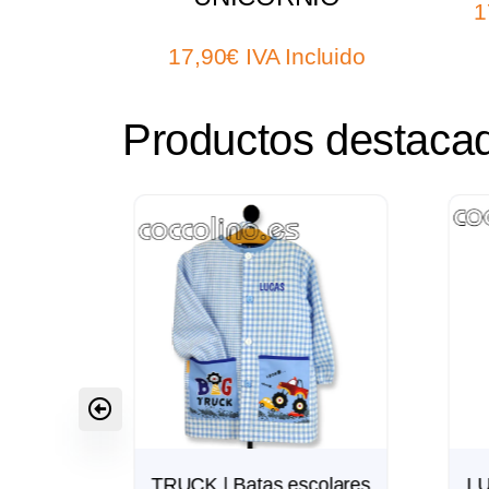
1
17,90
€
IVA Incluido
Productos destaca
ares |
TRUCK | Batas escolares
LU