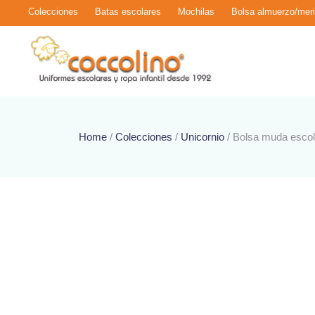
Colecciones
Batas escolares
Mochilas
Bolsa almuerzo/mer
Home
/
Colecciones
/
Unicornio
/ Bolsa muda escol