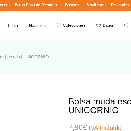
ienda
Bolsa Ropa de Recambio
Baberos
Servilletas
Delantales
Colecciones
Batas
Inicio
Nosotros
ar | de tela | UNICORNIO
Bolsa muda escol
UNICORNIO
7,90
€
IVA Incluido